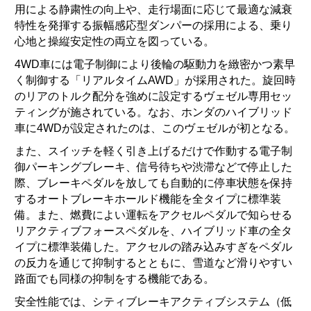
用による静粛性の向上や、走行場面に応じて最適な減衰
特性を発揮する振幅感応型ダンパーの採用による、乗り
心地と操縦安定性の両立を図っている。
4WD車には電子制御により後輪の駆動力を緻密かつ素早
く制御する「リアルタイムAWD」が採用された。旋回時
のリアのトルク配分を強めに設定するヴェゼル専用セッ
ティングが施されている。なお、ホンダのハイブリッド
車に4WDが設定されたのは、このヴェゼルが初となる。
また、スイッチを軽く引き上げるだけで作動する電子制
御パーキングブレーキ、信号待ちや渋滞などで停止した
際、ブレーキペダルを放しても自動的に停車状態を保持
するオートブレーキホールド機能を全タイプに標準装
備。また、燃費によい運転をアクセルペダルで知らせる
リアクティブフォースペダルを、ハイブリッド車の全タ
イプに標準装備した。アクセルの踏み込みすぎをペダル
の反力を通じて抑制するとともに、雪道など滑りやすい
路面でも同様の抑制をする機能である。
安全性能では、シティブレーキアクティブシステム（低