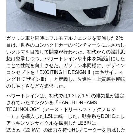
ガソリン車と同時にフルモデルチェンジを実施した2代
目は、世界のコンパクトカーのベンチマークにふさわし
いクルマを目指して開発が行われた。初代からの設計思
想は継承しつつ、パワートレインや車体を新設計にした
ことで性能を向上させた。ガソリン車同様に、デザイン
コンセプトを「EXCITING H DESIGN!!!（エキサイティ
ング H デザイン!!!）」と定義し、先進性・上質感や運転
のしやすさなどを追求した。
パワートレインは、初代では1.3Lと1.5Lの排気量が設定
されていたエンジンを「EARTH DREAMS
TECHNOLOGY（アース・ドリームス・テクノロジ
ー）」を導入した1.5Lに統一した。動弁系をDOHCにし
アトキンソンサイクルを採用したLEB型に、
29.5ps（22 kW）の出力を持つH1型モーターを内蔵した