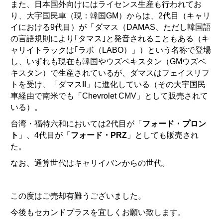
また、日本国外向けにはライセンス生産も行われてお
り、大宇国民車（現：韓国GM）からは、2代目（キャリ
イにおける9代目）が「ダマス（DAMAS、ただし韓国語
の言語規則により｢タマス｣と発音されることもある（キ
ャリイトラックは｢ラボ（LABO）」）という名称で登場
し、いずれも現在も韓国やウズベキスタン（GMウズベ
キスタン）で生産されているが、ダマスはフェイスリフ
トを受け、「ダマスII」に進化している（その大宇国民
車経由で南米でも「Chevrolet CMV」として販売されて
いる）。
台湾・福特六和においては2代目が「
フォード・プロン
ト
」、4代目が「
フォード・PRZ
」としても販売され
た。
なお、通算世代はキャリイバンからの世代。
この度はご売却有難うございました。
今後もセカンドプラスを宜しくお願い致します。