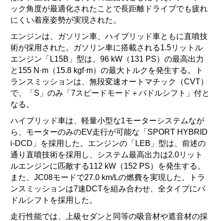
ック角度が最適化されたことで長距離ドライブでも疲れ
にくい着座姿勢が実現された。
エンジンは、ガソリン車、ハイブリッド車ともに直噴技
術が採用された。ガソリン車に搭載される1.5リットル
エンジン「L15B」型は、96
kW（131
PS）の最高出力
と155
N·m（15.8
kgf·m）の最大トルクを発生する。ト
ランスミッションは、無段変速オートマチック（CVT）
で、「S」のみ「7スピードモード＋パドルシフト」付と
なる。
ハイブリッド車は、軽量小型な1モーターシステムなが
ら、モーターのみのEV走行が可能な「SPORT HYBRID
i-DCD」を採用した。エンジンの「LEB」型は、前述の
通り直噴技術を採用し、システム最高出力は2.0リット
ルエンジンに匹敵する112
kW（152
PS）を発生する。
また、JC08モードで27.0
km/Lの燃費を実現した。トラ
ンスミッションは7速DCTを組み合わせ、全タイプにパ
ドルシフトを採用した。
走行性能では、上級セダンと同等の吸音材や遮音材の採