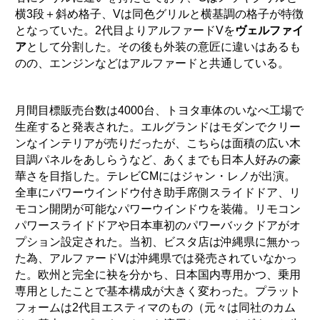
横3段＋斜め格子、Vは同色グリルと横基調の格子が特徴
となっていた。2代目よりアルファードVを
ヴェルファイ
ア
として分割した。その後も外装の意匠に違いはあるも
のの、エンジンなどはアルファードと共通している。
月間目標販売台数は4000台、トヨタ車体のいなべ工場で
生産すると発表された。エルグランドはモダンでクリー
ンなインテリアが売りだったが、こちらは面積の広い木
目調パネルをあしらうなど、あくまでも日本人好みの豪
華さを目指した。テレビCMにはジャン・レノが出演。
全車にパワーウインドウ付き助手席側スライドドア、リ
モコン開閉が可能なパワーウインドウを装備。リモコン
パワースライドドアや日本車初のパワーバックドアがオ
プション設定された。当初、ビスタ店は沖縄県に無かっ
た為、アルファードVは沖縄県では発売されていなかっ
た。欧州と完全に袂を分かち、日本国内専用かつ、乗用
専用としたことで基本構成が大きく変わった。プラット
フォームは2代目エスティマのもの（元々は同社のカム