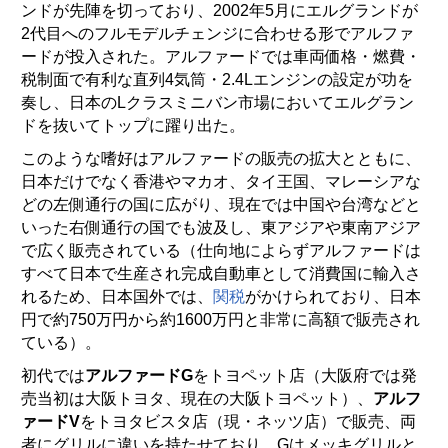
ンドが先陣を切っており、2002年5月にエルグランドが
2代目へのフルモデルチェンジに合わせる形でアルファ
ードが投入された。アルファードでは車両価格・燃費・
税制面で有利な直列4気筒・2.4Lエンジンの設定が功を
奏し、日本のLクラスミニバン市場においてエルグラン
ドを抜いてトップに躍り出た。
このような嗜好はアルファードの販売の拡大とともに、
日本だけでなく香港やマカオ、タイ王国、マレーシアな
どの左側通行の国に広がり、現在では中国や台湾などと
いった右側通行の国でも波及し、東アジアや東南アジア
で広く販売されている（仕向地によらずアルファードは
すべて日本で生産され完成自動車として消費国に輸入さ
れるため、日本国外では、
関税
がかけられており、日本
円で約750万円から約1600万円と非常に高額で販売され
ている）。
初代では
アルファードG
をトヨペット店（大阪府では発
売当初は大阪トヨタ、現在の大阪トヨペット）、
アルフ
ァードV
をトヨタビスタ店（現・ネッツ店）で販売、両
者にグリルに違いを持たせており、Gはメッキグリルと