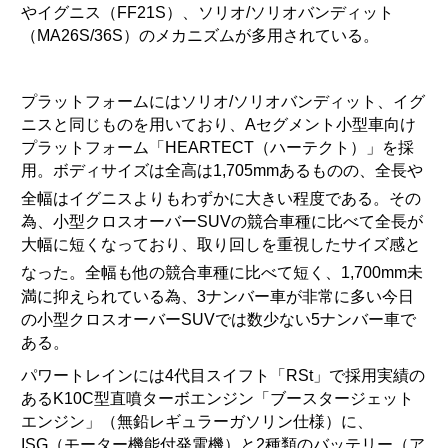
やイグニス（FF21S）、ソリオ/ソリオバンディット
（MA26S/36S）のメカニズムが多用されている。
プラットフォームにはソリオ/ソリオバンディット、イグ
ニスと同じものを用いており、Aセグメント小型車向け
プラットフォーム「HEARTECT（ハーテクト）」を採
用。ボディサイズは全高は1,705mmあるものの、全長や
全幅はイグニスよりもわずかに大きい
程度である。その
為、小型クロスオーバーSUVの競合車種に比べて全長が
大幅に短くなっており、取り回しを重視したサイズ感と
なった
。全幅も他の競合車種に比べて短く、1,700mm未
満に抑えられている為、3ナンバー車が非常に多い今日
の小型クロスオーバーSUVでは数少ない5ナンバー車で
ある。
パワートレインには4代目スイフト「RSt」で採用実績の
あるK10C型直噴ターボエンジン「ブースタージェット
エンジン」（無鉛レギュラーガソリン仕様）に、
ISG（モーター機能付発電機）と2種類のバッテリー（ア