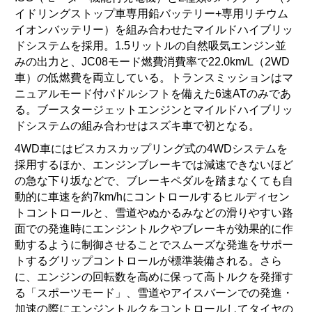
イドリングストップ車専用鉛バッテリー+専用リチウム
イオンバッテリー）を組み合わせたマイルドハイブリッ
ドシステムを採用。1.5リットルの自然吸気エンジン並
みの出力と、JC08モード燃費消費率で22.0km/L（2WD
車）の低燃費を両立している。トランスミッションはマ
ニュアルモード付パドルシフトを備えた6速ATのみであ
る。ブースタージェットエンジンとマイルドハイブリッ
ドシステムの組み合わせはスズキ車で初となる。
4WD車にはビスカスカップリング式の4WDシステムを
採用するほか、エンジンブレーキでは減速できないほど
の急な下り坂などで、ブレーキペダルを踏まなくても自
動的に車速を約7km/hにコントロールするヒルディセン
トコントロールと、雪道やぬかるみなどの滑りやすい路
面での発進時にエンジントルクやブレーキが効果的に作
動するように制御させることでスムーズな発進をサポー
トするグリップコントロールが標準装備される。さら
に、エンジンの回転数を高めに保って高トルクを発揮す
る「スポーツモード」、雪道やアイスバーンでの発進・
加速の際にエンジントルクをコントロールしてタイヤの