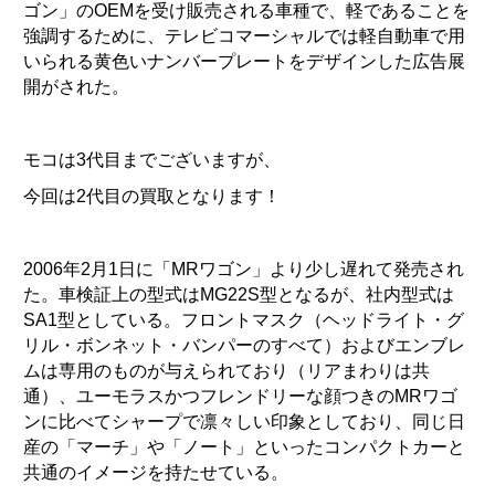
ゴン」のOEMを受け販売される車種で、軽であることを
強調するために、テレビコマーシャルでは軽自動車で用
いられる黄色いナンバープレートをデザインした広告展
開がされた。
モコは3代目までございますが、
今回は2代目の買取となります！
2006年2月1日に「MRワゴン」より少し遅れて発売され
た。車検証上の型式はMG22S型となるが、社内型式は
SA1型としている。フロントマスク（ヘッドライト・グ
リル・ボンネット・バンパーのすべて）およびエンブレ
ムは専用のものが与えられており（リアまわりは共
通）、ユーモラスかつフレンドリーな顔つきのMRワゴ
ンに比べてシャープで凛々しい印象としており、同じ日
産の「マーチ」や「ノート」といったコンパクトカーと
共通のイメージを持たせている。