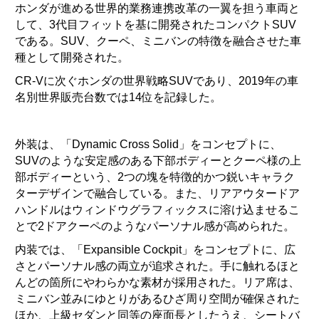
ホンダが進める世界的業務連携改革の一翼を担う車両と
して、3代目フィットを基に開発されたコンパクトSUV
である。SUV、クーペ、ミニバンの特徴を融合させた車
種として開発された。
CR-Vに次ぐホンダの世界戦略SUVであり、2019年の車
名別世界販売台数では14位を記録した。
外装は、「Dynamic Cross Solid」をコンセプトに、
SUVのような安定感のある下部ボディーとクーペ様の上
部ボディーという、2つの塊を特徴的かつ鋭いキャラク
ターデザインで融合している。また、リアアウタードア
ハンドルはウィンドウグラフィックスに溶け込ませるこ
とで2ドアクーペのようなパーソナル感が高められた。
内装では、「Expansible Cockpit」をコンセプトに、広
さとパーソナル感の両立が追求された。手に触れるほと
んどの箇所にやわらかな素材が採用された。リア席は、
ミニバン並みにゆとりがあるひざ周り空間が確保された
ほか、上級セダンと同等の座面長としたうえ、シートバ