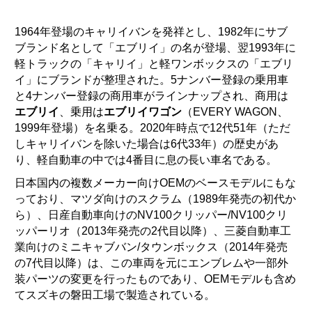
1964年登場のキャリイバンを発祥とし、1982年にサブ
ブランド名として「エブリイ」の名が登場、翌1993年に
軽トラックの「キャリイ」と軽ワンボックスの「エブリ
イ」にブランドが整理された。5ナンバー登録の乗用車
と4ナンバー登録の商用車がラインナップされ、商用は
エブリイ
、乗用は
エブリイワゴン
（
EVERY WAGON
、
1999年登場）を名乗る。2020年時点で12代51年（ただ
しキャリイバンを除いた場合は6代33年）の歴史があ
り、軽自動車の中では4番目に息の長い車名である。
日本国内の複数メーカー向けOEMのベースモデルにもな
っており、マツダ向けのスクラム（1989年発売の初代か
ら）、日産自動車向けのNV100クリッパー/NV100クリ
ッパーリオ（2013年発売の2代目以降）、三菱自動車工
業向けのミニキャブバン/タウンボックス（2014年発売
の7代目以降）は、この車両を元にエンブレムや一部外
装パーツの変更を行ったものであり、OEMモデルも含め
てスズキの磐田工場で製造されている。