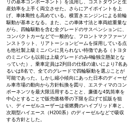
リの基本コンポーネント）を流用し、コストダウンと生
産効率を上手く両立させた。さらにアイポイントを上
げ、車体剛性も高めている。横置きエンジンによる前輪
駆動が基本となる。また、この車体寸法と車両総重量な
がら、四輪駆動を含む全グレードのサスペンションに、
コンパクトカーなどで一般的な、フロントマクファーソ
ンストラット、リアトーションビームを採用している点
も他社製上級ミニバンに見られない特徴である（トヨタ
のミニバンも以前は上級グレードのみ4輪独立懸架とな
っていた）。乗車定員は2列目の仕様の違いにより7名あ
るいは8名で、全てのグレードで四輪駆動を選ぶことが
可能であった。しかし縮小傾向にあった日本のディーゼ
ル車市場の動向から方針転換を図り、エスティマのコン
ポーネンツを最大限活用することと、廉価な4気筒車を
中心とすることで販売価格帯の下限を広げて拡販を狙
い、ディーゼルユーザーは省燃費のハイブリッド車と、
次期型ハイエース（H200系）のディーゼルなどで吸収
する方針とした。