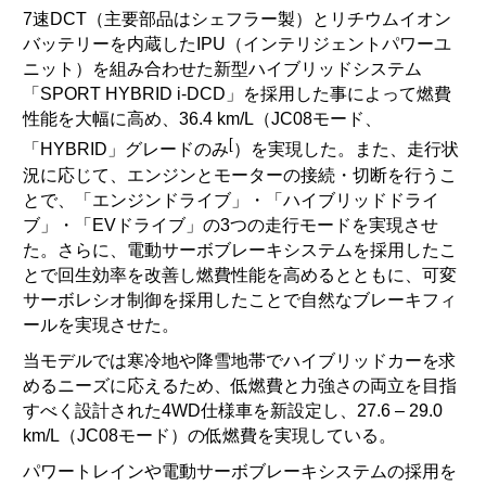
7速DCT（主要部品はシェフラー製
）とリチウムイオン
バッテリーを内蔵したIPU（インテリジェントパワーユ
ニット）を組み合わせた新型ハイブリッドシステム
「SPORT HYBRID i-DCD」を採用した事によって燃費
性能を大幅に高め、36.4 km/L（JC08モード、
[
「HYBRID」グレードのみ
）を実現した。また、走行状
況に応じて、エンジンとモーターの接続・切断を行うこ
とで、「エンジンドライブ」・「ハイブリッドドライ
ブ」・「EVドライブ」の3つの走行モードを実現させ
た。さらに、電動サーボブレーキシステムを採用したこ
とで回生効率を改善し燃費性能を高めるとともに、可変
サーボレシオ制御を採用したことで自然なブレーキフィ
ールを実現させた。
当モデルでは寒冷地や降雪地帯でハイブリッドカーを求
めるニーズに応えるため、低燃費と力強さの両立を目指
すべく設計された4WD仕様車を新設定し、27.6 – 29.0
km/L（JC08モード）の低燃費を実現している。
パワートレインや電動サーボブレーキシステムの採用を