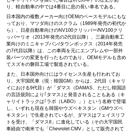
り、軽自動車の中では4番目に息の長い車名である。
日本国内の複数メーカー向けOEMのベースモデルにもな
っており、マツダ向けのスクラム（1989年発売の初代か
ら）、日産自動車向けのNV100クリッパー/NV100クリ
ッパーリオ（2013年発売の2代目以降）、三菱自動車工
業向けのミニキャブバン/タウンボックス（2014年発売
の7代目以降）は、この車両を元にエンブレムや一部外
装パーツの変更を行ったものであり、OEMモデルも含め
てスズキの磐田工場で製造されている。
また、日本国外向けにはライセンス生産も行われてお
り、大宇国民車（現：韓国GM）からは、2代目（キャリ
イにおける9代目）が「ダマス（DAMAS、ただし韓国語
の言語規則により｢タマス｣と発音されることもある（キ
ャリイトラックは｢ラボ（LABO）」）という名称で登場
し、いずれも現在も韓国やウズベキスタン（GMウズベ
キスタン）で生産されているが、ダマスはフェイスリフ
トを受け、「ダマスII」に進化している（その大宇国民
車経由で南米でも「Chevrolet CMV」として販売されて