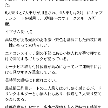
た。
6人乗りと7人乗りが用意され、
6人乗りは2列目にキャプ
テンシートを採用し、
3列目へのウォークスルーが可
能。
イプサム良い点
高級感がある光沢のある濃い茶色を基調にした内装に統
一性があっ
て素晴らしい。
エアコンスイッチ類の下部にある小物入れが手で押すだ
けで開閉す
るギミックが凝っている。
カーナビの取り付け位置が高めになっていて運転中にお
ける見やす
さが重宝している。
長時間の運転にも疲れにくい。
最後部三列目シートの二人乗りは少し狭く感じるが、
ド
リンクホルダーと小物入れもあり、
快適な７人乗り空間
を楽しめる。
後部座席をたおすと、
多少の荷物も入る収納力も特筆す