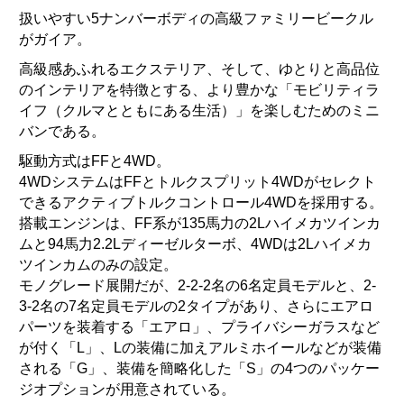
扱いやすい5ナンバーボディの高級ファミリービークル
がガイア。
高級感あふれるエクステリア、そして、
ゆとりと高品位
のインテリアを特徴とする、より豊かな「
モビリティラ
イフ（クルマとともにある生活）」
を楽しむためのミニ
バンである。
駆動方式はFFと4WD。
4WDシステムはFFとトルクスプリット4WDがセレクト
できる
アクティブトルクコントロール4WDを採用する。
搭載エンジンは、
FF系が135馬力の2Lハイメカツインカ
ムと94馬力2.
2Lディーゼルターボ、
4WDは2Lハイメカ
ツインカムのみの設定。
モノグレード展開だが、2-2-2名の6名定員モデルと、2-
3-2名の7名定員モデルの2タイプがあり、
さらにエアロ
パーツを装着する「エアロ」、
プライバシーガラスなど
が付く「L」、
Lの装備に加えアルミホイールなどが装備
される「G」、
装備を簡略化した「S」
の4つのパッケー
ジオプションが用意されている。