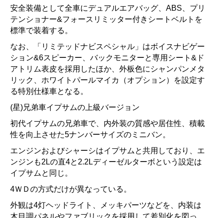
安全装備として全車にデュアルエアバッグ、ABS、
プリ
テンショナー&
フォースリミッター付きシートベルトを
標準で装着する。
なお、「リミテッドナビスペシャル」はボイスナビゲー
ション&
6スピーカー、バックモニターと専用シート&
ド
アトリム表皮を採用したほか、外板色にシャンパンメタ
リック、
ホワイトパールマイカ（オプション）
を設定す
る特別仕様車となる。
(星)兄弟車イプサムの上級バージョン
初代イプサムの兄弟車で、内外装の質感や居住性、
積載
性を向上させた5ナンバーサイズのミニバン。
エンジンおよびシャーシはイプサムと共用しており、
エ
ンジンも2Lの直4と2.
2Lディーゼルターボという設定は
イプサムと同じ。
4ＷＤの方式だけが異なっている。
外観は4灯ヘッドライト、メッキパーツなどを、
内装は
木目調パネルやファブリックを採用して差別化を図っ