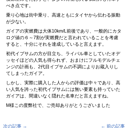
べき点です。
乗り心地は街中乗り、高速ともにタイヤから伝わる振動
が少ない。
ガイアの実燃費は大体10km/L前後であり、
一般的にカタ
ログ値の６～
7割が実燃費だと言われていることを考慮
すると、
十分にそれを達成していると言えます。
初代イプサムの方が目立ち、
ライバル車としていたオデ
ッセイほどの人気も得られず、
おまけにフルモデルチェ
ンジの計画も、
2代目イプサムの不調によりお蔵入りし
てしまったガイア。
しかし、実際に購入した人からの評価は中々であり、
高
い人気を誇った初代イプサムには無い要素も持っていた
ガイアは
、間違いなく隠れた名車だと言えますね。
M様この度弊社で、ご売却ありがとうございました
次の記事 →
← 前の記事