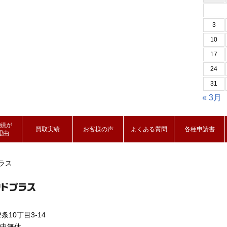
3
10
17
24
31
« 3月
績が
買取実績
お客様の声
よくある質問
各種申請書
理由
ラス
条10丁目3-14
年中無休