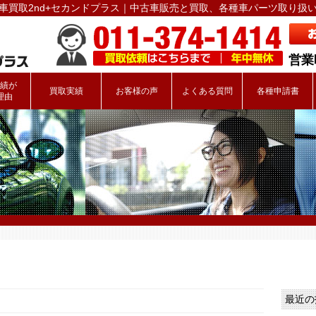
車買取2nd+セカンドプラス｜中古車販売と買取、各種車パーツ取り扱
営業時
績が
買取実績
お客様の声
よくある質問
各種申請書
理由
最近の