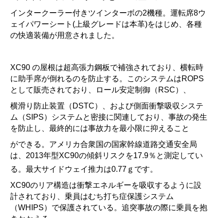
インタークーラー付きツインターボの2機種。運転席8ウ
ェイパワーシート(上級グレードは本革)をはじめ、各種
の快適装備が用意されました。
XC90 の屋根は超高張力鋼板で補強されており、横転時
に助手席が倒れるのを防止する。このシステムはROPS
として販売されており、ロール安定制御（RSC）、
横滑り防止装置（DSTC）、および側面衝撃吸収システ
ム（SIPS）システムと密接に関連しており、事故の発生
を防止し、最終的には事故力を最小限に抑えること
ができる。アメリカ合衆国の国家幹線道路交通安全局
は、2013年型XC90の傾斜リスクを17.9％と測定してい
る
。最大サイドウェイ推力は0.77ｇです
。
XC90のリア構造は衝撃エネルギーを吸収するように設
計されており、乗員はむち打ち症保護システム
（WHIPS）で保護されている。追突事故の際に乗員を抱