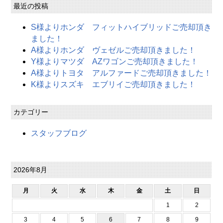
最近の投稿
S様よりホンダ フィットハイブリッドご売却頂き
ました！
A様よりホンダ ヴェゼルご売却頂きました！
Y様よりマツダ AZワゴンご売却頂きました！
A様よりトヨタ アルファードご売却頂きました！
K様よりスズキ エブリイご売却頂きました！
カテゴリー
スタッフブログ
2026年8月
月
火
水
木
金
土
日
1
2
3
4
5
6
7
8
9