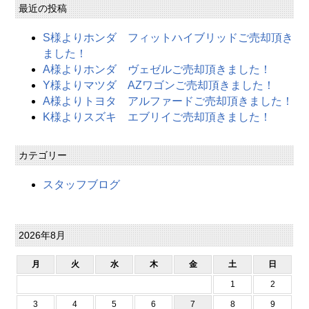
最近の投稿
S様よりホンダ フィットハイブリッドご売却頂き
ました！
A様よりホンダ ヴェゼルご売却頂きました！
Y様よりマツダ AZワゴンご売却頂きました！
A様よりトヨタ アルファードご売却頂きました！
K様よりスズキ エブリイご売却頂きました！
カテゴリー
スタッフブログ
2026年8月
月
火
水
木
金
土
日
1
2
3
4
5
6
7
8
9