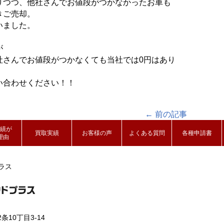
りつつ、
他社さんでお値段がつかなかったお車も
きご売却。
いました。
が
社さんでお値段がつかなくても当社では0円はあ
り
い合わせください！！
← 前の記事
績が
買取実績
お客様の声
よくある質問
各種申請書
理由
ラス
条10丁目3-14