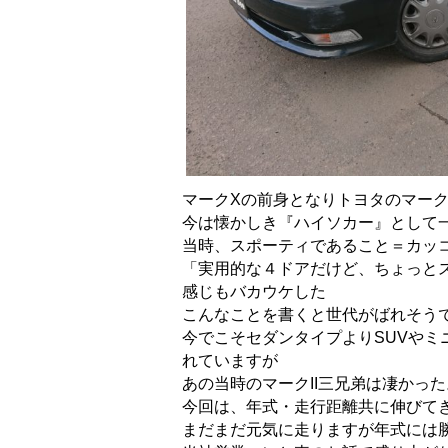
マークXの前身となりトヨタのマー
今は懐かしき『ハイソカー』として
当時、スポーティであること＝カッ
「実用的な４ドアだけど、ちょっと
感じもバカウケした
こんなことを書くと世代がばれそうで
今でこそセダンタイプよりSUVやミニ
れていますが
あの当時のマークII三兄弟は凄かっ
今回は、年式・走行距離共に伸びて
まだまだ元気に走りますが年式には