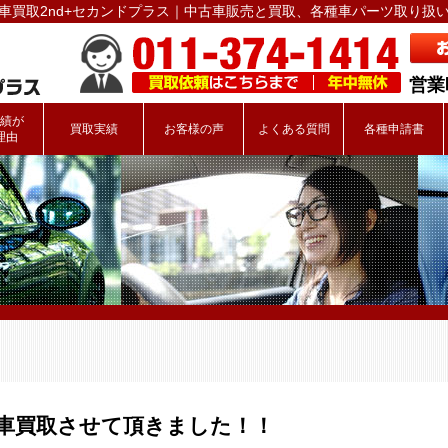
車買取2nd+セカンドプラス｜中古車販売と買取、各種車パーツ取り扱
営業時
績が
買取実績
お客様の声
よくある質問
各種申請書
理由
車買取させて頂きました！！