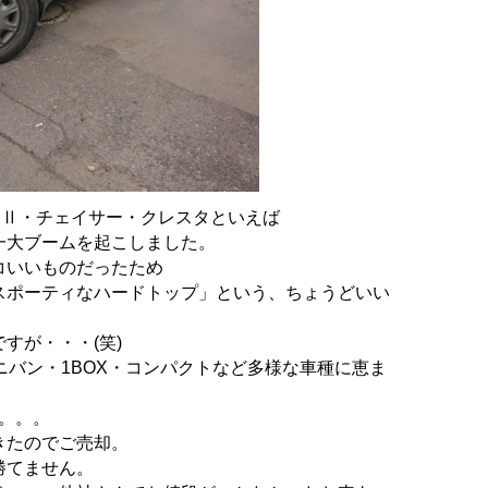
クⅡ・チェイサー・
クレスタといえば
一大ブームを起こしました。
コいいものだったため
スポーティなハードトップ」
という、ちょうどいい
すが・・・(笑)
バン・1BOX・
コンパクトなど多様な車種に恵ま
た。。。
きたのでご売却。
勝てません。