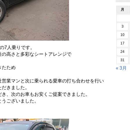
月
3
10
17
の7人乗りです。
24
性の高さと多彩なシートアレン
ジで
31
きたため
« 3月
社営業マンと次に乗られる愛車の打ち合わせを行い
ただきました。
だき、
次のお車もお安くご提案できました。
とうございました。