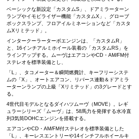
ベーシックな新設定「カスタムS」、ドアミラーターン
ランプやイモビライザー機能「カスタムX」、グローブ
ボックスランプ、フロアイルミネーションなど「カスタ
ムXリミテッド」。
インタークーラーターボエンジンは、「カスタムR」
と、16インチアルミホイール装着の「カスタムRS」を
ラインアップする。ムーヴはエアコンやCD・AM/FM付
ステレオを標準装備とし、
「L」、タコメーター＆瞬間燃費計、キーフリーシステ
ムの「X」、オートエアコン、リバース連動＆ドアミラ
ーターンランプの上級「Xリミテッド」の3グレードとす
る。
4世代目モデルとなるダイハツムーヴ（MOVE）。レギ
ュラーシリーズ「ムーヴ」は、58馬力を発揮する水冷直
列3気筒DOHCエンジンを搭載する。
エアコンやCD・AM/FM付ステレオを標準装備とした
「L」、キーレスエントリーや14インチフルホイールキ