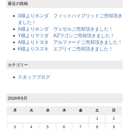
最近の投稿
S様よりホンダ フィットハイブリッドご売却頂き
ました！
A様よりホンダ ヴェゼルご売却頂きました！
Y様よりマツダ AZワゴンご売却頂きました！
A様よりトヨタ アルファードご売却頂きました！
K様よりスズキ エブリイご売却頂きました！
カテゴリー
スタッフブログ
2026年8月
月
火
水
木
金
土
日
1
2
3
4
5
6
7
8
9