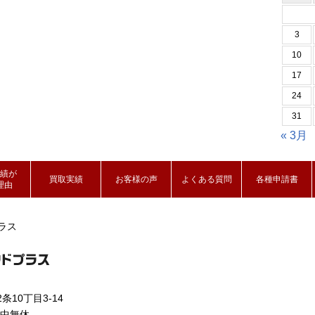
3
10
17
24
31
« 3月
績が
買取実績
お客様の声
よくある質問
各種申請書
理由
ラス
条10丁目3-14
年中無休