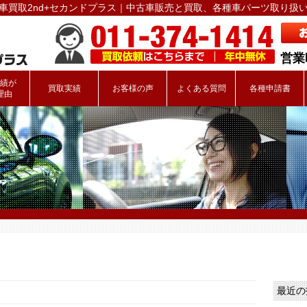
車買取2nd+セカンドプラス｜中古車販売と買取、各種車パーツ取り扱
営業時
績が
買取実績
お客様の声
よくある質問
各種申請書
理由
最近の